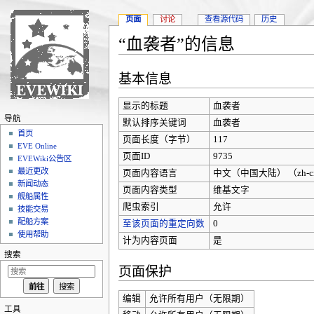
页面
讨论
查看源代码
历史
“血袭者”的信息
跳转至：
导航
、
搜索
基本信息
显示的标题
血袭者
导航
默认排序关键词
血袭者
首页
页面长度（字节）
117
EVE Online
页面ID
9735
EVEWiki公告区
最近更改
页面内容语言
中文（中国大陆）‎ （zh-c
新闻动态
页面内容类型
维基文字
舰船属性
爬虫索引
允许
技能交易
配船方案
至该页面的重定向数
0
使用帮助
计为内容页面
是
搜索
页面保护
编辑
允许所有用户（无限期）
工具