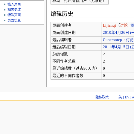
移动
允许所有用户（无限期）
链入页面
相关更改
编辑历史
特殊页面
页面信息
页面创建者
Lijianqi
（
讨论
|
页面创建日期
2010年4月26日 (一)
最后编辑者
Cuberootcp
（
讨论
最后编辑日期
2011年4月15日 (五)
总编辑数
2
不同作者总数
2
最近编辑数（过去90天内）
0
最近的不同作者数
0
隐私政策
关于EVEWi