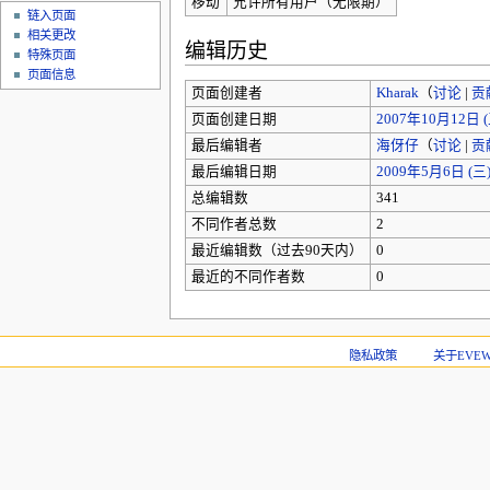
移动
允许所有用户（无限期）
链入页面
相关更改
编辑历史
特殊页面
页面信息
页面创建者
Kharak
（
讨论
|
贡
页面创建日期
2007年10月12日 (五
最后编辑者
海伢仔
（
讨论
|
贡
最后编辑日期
2009年5月6日 (三) 
总编辑数
341
不同作者总数
2
最近编辑数（过去90天内）
0
最近的不同作者数
0
隐私政策
关于EVEWi