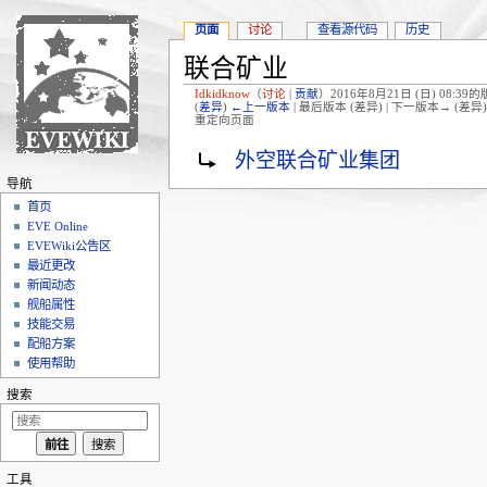
页面
讨论
查看源代码
历史
联合矿业
Idkidknow
（
讨论
|
贡献
）
2016年8月21日 (日) 08:39
(
差异
)
←上一版本
| 最后版本 (差异) | 下一版本→ (差异
重定向页面
跳转至：
导航
、
搜索
重定向至：
外空联合矿业集团
导航
首页
EVE Online
EVEWiki公告区
最近更改
新闻动态
舰船属性
技能交易
配船方案
使用帮助
搜索
工具