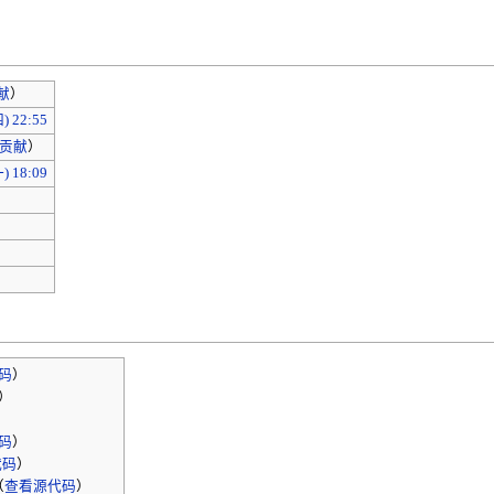
献
）
 22:55
贡献
）
 18:09
码
）
）
）
码
）
代码
）
（
查看源代码
）