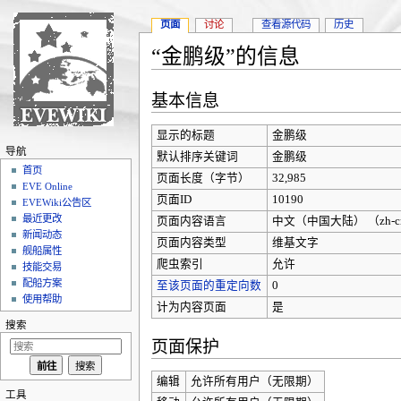
页面
讨论
查看源代码
历史
“金鹏级”的信息
跳转至：
导航
、
搜索
基本信息
显示的标题
金鹏级
导航
默认排序关键词
金鹏级
首页
页面长度（字节）
32,985
EVE Online
页面ID
10190
EVEWiki公告区
最近更改
页面内容语言
中文（中国大陆）‎ （zh-c
新闻动态
页面内容类型
维基文字
舰船属性
爬虫索引
允许
技能交易
配船方案
至该页面的重定向数
0
使用帮助
计为内容页面
是
搜索
页面保护
编辑
允许所有用户（无限期）
工具