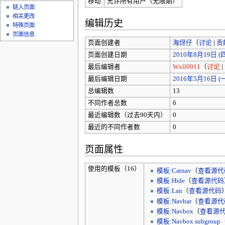
移动
允许所有用户（无限期）
链入页面
相关更改
编辑历史
特殊页面
页面信息
页面创建者
海伢仔
（
讨论
|
贡
页面创建日期
2010年8月19日 (四)
最后编辑者
Wxll0011
（
讨论
|
最后编辑日期
2016年5月16日 (一)
总编辑数
13
不同作者总数
6
最近编辑数（过去90天内）
0
最近的不同作者数
0
页面属性
使用的模板（16）
模板:Catnav
（
查看源代
模板:Hide
（
查看源代码
模板:Lan
（
查看源代码
模板:Navbar
（
查看源代
模板:Navbox
（
查看源
模板:Navbox subgroup