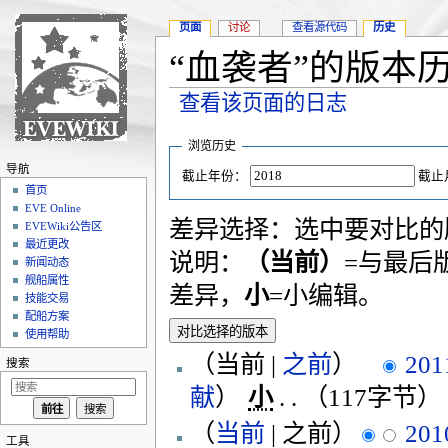
页面
讨论
查看源代码
历史
“血袭者”的版本
查看该页面的日志
跳转至：
导航
、
搜索
浏览历史
导航
截止年份：
截止
首页
EVE Online
差异选择：选中要对比的版
EVEWiki公告区
最近更改
说明：
（当前）
=与最后
新闻动态
舰船属性
差异，
小
=小编辑。
技能交易
配船方案
使用帮助
（当前 |
之前
）
201
搜索
献
）
‎
小
. .
（117字节）
（
当前
| 之前）
201
工具