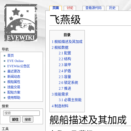
页面
讨论
查看源代码
历史
飞燕级
跳转至：
导航
、
搜索
目录
1
舰船描述及其加成
2
舰船数据
导航
2.1
配置
首页
2.2
结构
EVE Online
2.3
装甲
EVEWiki公告区
2.4
护盾
最近更改
2.5
容量
新闻动态
舰船属性
2.6
锁定系统
技能交易
2.7
推进
配船方案
3
技能需求
使用帮助
3.1
必需主技能
4
制造材料
搜索
舰船描述及其加成
工具