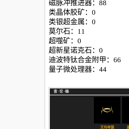
磁脉冲推进器：88
类晶体胶矿：0
类银超金属：0
莫尔石：11
超噬矿：0
超新星诺克石：0
迪波特钛合金附甲：66
量子微处理器：44
查
·
论
·
编
艾玛帝国