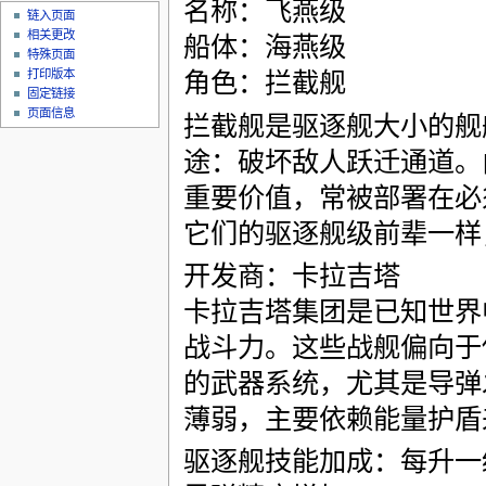
名称：飞燕级
链入页面
相关更改
船体：海燕级
特殊页面
打印版本
角色：拦截舰
固定链接
页面信息
拦截舰是驱逐舰大小的舰
途：破坏敌人跃迁通道。
重要价值，常被部署在必
它们的驱逐舰级前辈一样
开发商：卡拉吉塔
卡拉吉塔集团是已知世界
战斗力。这些战舰偏向于
的武器系统，尤其是导弹
薄弱，主要依赖能量护盾
驱逐舰技能加成：每升一