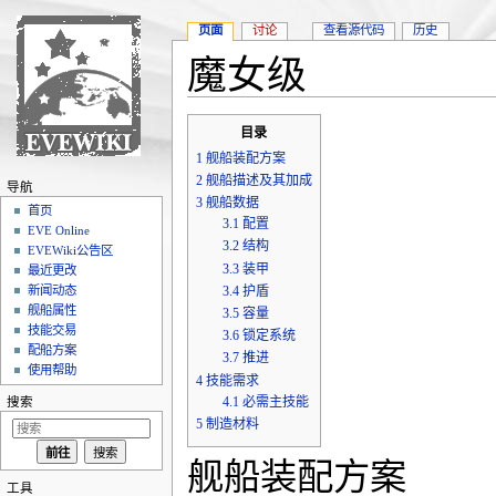
页面
讨论
查看源代码
历史
魔女级
跳转至：
导航
、
搜索
目录
1
舰船装配方案
2
舰船描述及其加成
导航
3
舰船数据
首页
3.1
配置
EVE Online
3.2
结构
EVEWiki公告区
3.3
装甲
最近更改
3.4
护盾
新闻动态
舰船属性
3.5
容量
技能交易
3.6
锁定系统
配船方案
3.7
推进
使用帮助
4
技能需求
4.1
必需主技能
搜索
5
制造材料
舰船装配方案
工具