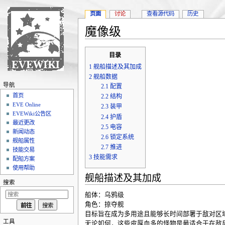
页面
讨论
查看源代码
历史
魔像级
跳转至：
导航
、
搜索
目录
1
舰船描述及其加成
2
舰船数据
导航
2.1
配置
首页
2.2
结构
EVE Online
2.3
装甲
EVEWiki公告区
2.4
护盾
最近更改
2.5
电容
新闻动态
2.6
锁定系统
舰船属性
2.7
推进
技能交易
3
技能需求
配船方案
使用帮助
舰船描述及其加成
搜索
船体：乌鸦级
角色：掠夺舰
目标旨在成为多用途且能够长时间部署于敌对区
工具
无论如何，这些皮厚血多的怪物是最适合于在敌