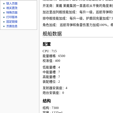
链入页面
开发商：莱戴 莱戴集团一直喜欢从平衡的角度
相关更改
加达里战列舰技能加成： 每升一级，巡航导弹和
特殊页面
打印版本
掠夺舰技能加成： 每升一级，护盾回充量加成7.5
固定链接
角色加成： 巡航导弹和鱼雷伤害力加成100%，
页面信息
舰船数据
配置
CPU : 715
能量栅格 : 6500
校准值 : 400
低能量槽 : 4
中能量槽 : 7
高能量槽 : 7
装配槽位 : 2
发射器安装座：4
炮台安装座：0
结构
结构 : 7300
容量 : 1225m³