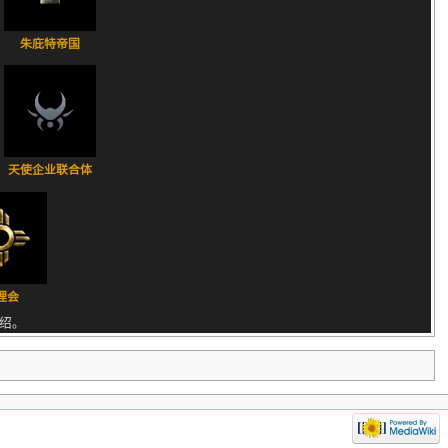
朱庇特帝国
天使企业联合体
理会
绍。