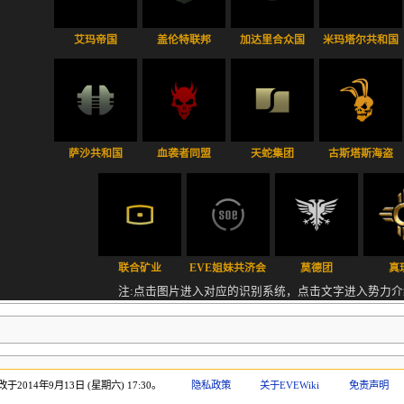
艾玛帝国
盖伦特联邦
加达里合众国
米玛塔尔共和国
萨沙共和国
血袭者同盟
天蛇集团
古斯塔斯海盗
联合矿业
EVE姐妹共济会
莫德团
真
注:点击图片进入对应的识别系统，点击文字进入势力介
2014年9月13日 (星期六) 17:30。
隐私政策
关于EVEWiki
免责声明