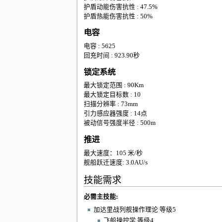
护盾动能伤害抗性 : 47.5%
护盾热能伤害抗性 : 50%
电容
电容 : 5625
回充时间 : 923.90秒
锁定系统
最大锁定范围 : 90Km
最大锁定目标数 : 10
扫描分辨率 : 73mm
引力感应器强度 : 14点
被动信号强度半径 : 500m
推进
最大速度：105 米/秒
舰船跃迁速度: 3.0AU/s
技能需求
必需主技能:
加达里战列舰操作理论 等级5
飞船操控学 等级4