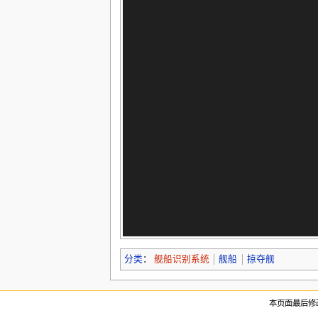
分类
：
舰船识别系统
舰船
掠夺舰
本页面最后修改于